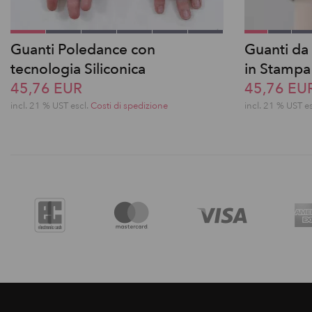
Guanti Poledance con
Guanti da
tecnologia Siliconica
in Stampa
45,76 EUR
45,76 EU
incl. 21 % UST escl.
Costi di spedizione
incl. 21 % UST e