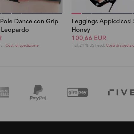
 Pole Dance con Grip
Leggings Appiccicosi 
 Leopardo
Honey
R
100,66 EUR
scl.
Costi di spedizione
incl. 21 % UST escl.
Costi di spedizi