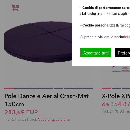
- Cookie di performance:
racco
statistiche e consentiamo agli 
- Cookie personalizzati:
raccogl
Si prega di visitare la nostra
Inf
Accettare tutti
Prefer
Pole Dance e Aerial Crash-Mat
X-Pole XP
150cm
da 354,8
283,69 EUR
incl. 21 % UST e
incl. 21 % UST escl.
Costi di spedizione