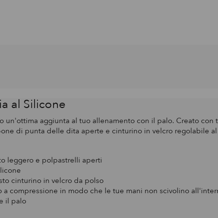
 al Silicone
o un'ottima aggiunta al tuo allenamento con il palo. Creato con 
pone di punta delle dita aperte e cinturino in velcro regolabile al p
⁣⁣⁣⁠⁣⁠⁣⁣⁠⁣⁠⁣⁠⁣⁠ e polpastrelli aperti
ilicone
sto cinturino in velcro ⁠⁠da polso
o a compressione in modo che le tue mani non scivolino all'intern
 il palo⁠