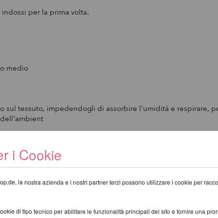
indossi per la prima volta.
oco medio
o sul tessuto, impedendogli di assorbire l'umidità e respirare, 
 dell'ambient
r i Cookie
I CONSIGLIAMO I SEGUENTI PRODO
op.de, la nostra azienda e i nostri partner terzi possono utilizzare i cookie per raccogl
kie di tipo tecnico per abilitare le funzionalità principali del sito e fornire una pron