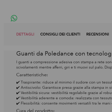
DETTAGLI
CONSIGLI DEI CLIENTI
RECENSIONI
Guanti da Poledance con tecnologia
I guanti a compressione adesiva con stampa a rete son
scivolamenti mentre afferri, giri e ti muovi sul palo. Dis
Caratteristiche:
✔️ Traspirante: riduce al minimo il sudore con un tessuto leggero
✔️ Antiscivolo: Garantisce presa grazie alla stampa in s
✔️ Vestibilità sicura: vestibilità regolabile grazie al robu
✔️ Vestibilità aderente e comoda: realizzata con tessut
✔️ Flessibilità: consente movimenti versatili tra le mani e
Cura del prodotto: