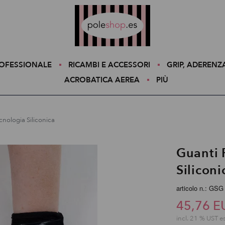
Poleshop.de
ROFESSIONALE
RICAMBI E ACCESSORI
GRIP, ADERENZ
ACROBATICA AEREA
PIÙ
nologia Siliconica
Guanti 
Siliconi
articolo n.: GSG
45,76 E
incl. 21 % UST e