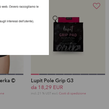
ito web. Ovvero raccogliamo le
gli interessi dell'utente).
cerka ©
Lupit Pole Grip G3
da 18,29 EUR
one
incl. 21 % UST escl.
Costi di spedizione