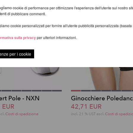
gliamo cookie di performance per ottimizzare l'esperienza dell'utente sul nostro s
utenti di pubblicare commenti.
iamo cookie personalizzati per fornire all'utente pubblicità personalizzata (basata su
ormativa sulla privacy
per ulteriori informazioni.
enze per i cookie
ert Pole - NXN
Ginocchiere Poledan
7 EUR
42,71 EUR
scl.
Costi di spedizione
incl. 21 % UST escl.
Costi di spedizi