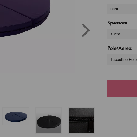
nero
Spessore:
10cm
Pole/Aerea:
Tappetino Pol