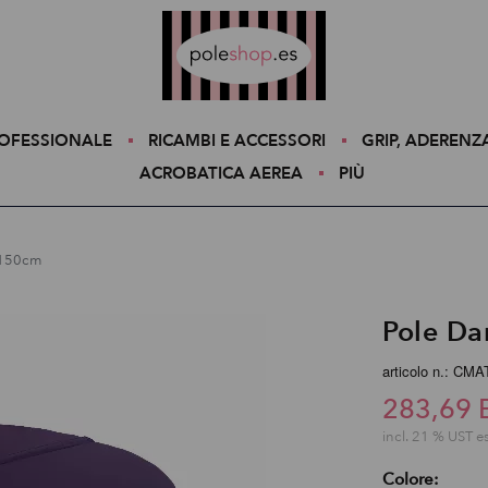
Poleshop.de
ROFESSIONALE
RICAMBI E ACCESSORI
GRIP, ADERENZ
ACROBATICA AEREA
PIÙ
 150cm
Pole Da
articolo n.: CM
283,69 
incl. 21 % UST e
Colore: