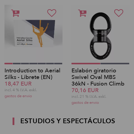
Introduction to Aerial
Eslabón giratorio
Silks - Librete (EN)
Swivel Oval MBS
18,47 EUR
36kN - Fusion Climb
70,16 EUR
incl. 4 % I.V.A. exkl.
gastos de envio
incl. 21 % I.V.A. exkl.
gastos de envio
ESTUDIOS Y ESPECTÁCULOS