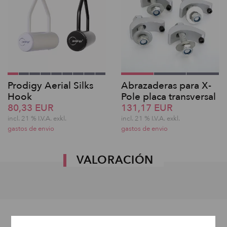
Prodigy Aerial Silks
Abrazaderas para X-
Hook
Pole placa transversal
80,33 EUR
131,17 EUR
incl. 21 % I.V.A. exkl.
incl. 21 % I.V.A. exkl.
gastos de envio
gastos de envio
VALORACIÓN