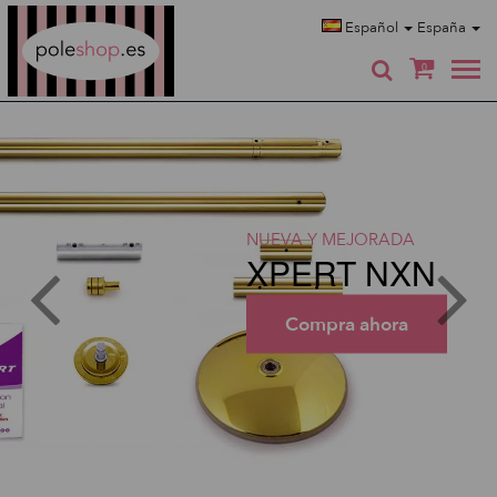
Poleshop.de
Español
España
0
NUEVA Y MEJORADA
XPERT NXN
Compra ahora