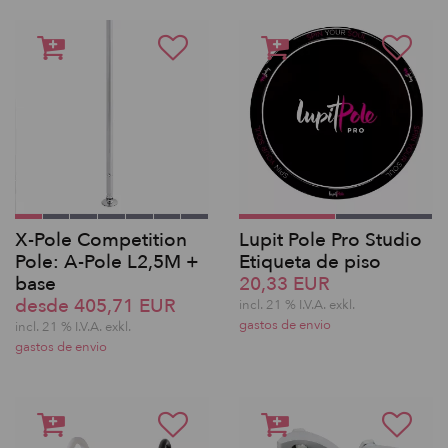
X-Pole Competition
Lupit Pole Pro Studio
Pole: A-Pole L2,5M +
Etiqueta de piso
base
20,33 EUR
desde 405,71 EUR
incl. 21 % I.V.A. exkl.
gastos de envio
incl. 21 % I.V.A. exkl.
gastos de envio