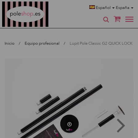
Poleshop.de
Español
España
0
Inicio
Equipo profesional
Lupit Pole Classic G2 QUICK LOCK