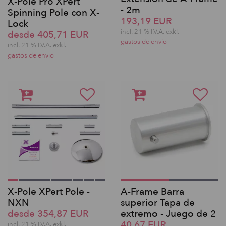
X-Pole Pro XPert
- 2m
Spinning Pole con X-
193,19 EUR
Lock
incl. 21 % I.V.A. exkl.
desde 405,71 EUR
gastos de envio
incl. 21 % I.V.A. exkl.
gastos de envio
X-Pole XPert Pole -
A-Frame Barra
NXN
superior Tapa de
desde 354,87 EUR
extremo - Juego de 2
40,67 EUR
incl. 21 % I.V.A. exkl.