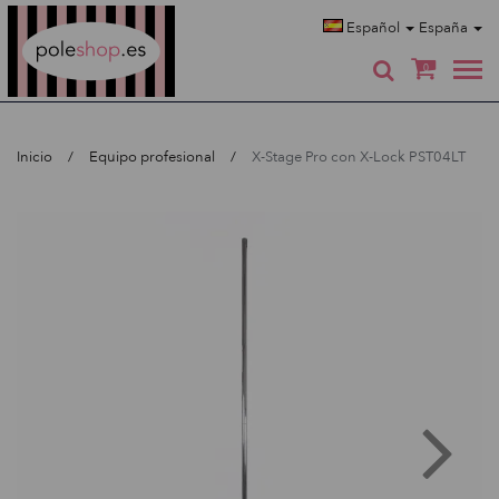
Poleshop.de
Español
España
0
Inicio
Equipo profesional
X-Stage Pro con X-Lock PST04LT