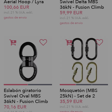
Aerial Hoop / Lyra
Swivel Delta MBS
100,66 EUR
36kN - Fusion Climb
59,99 EUR
incl. 21 % I.V.A. exkl.
gastos de envio
incl. 21 % I.V.A. exkl.
gastos de envio
Eslabón giratorio
Mosquetón (MBS
Swivel Oval MBS
25kN) - Set de 2
36kN - Fusion Climb
35,59 EUR
70,16 EUR
incl. 21 % I.V.A. exkl.
gastos de envio