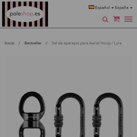
Poleshop.de
Español
España
0
Inicio
Bestseller
Set de aparejos para Aerial Hoop / Lyra