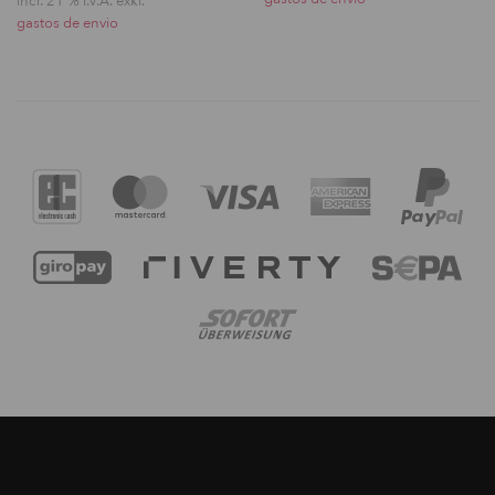
incl. 21 % I.V.A. exkl.
gastos de envio