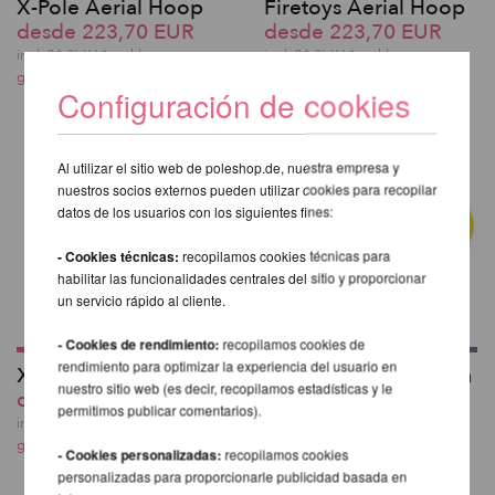
X-Pole Aerial Hoop
Firetoys Aerial Hoop
desde 223,70 EUR
desde 223,70 EUR
incl. 21 % I.V.A. exkl.
incl. 21 % I.V.A. exkl.
gastos de envio
gastos de envio
Configuración de cookies
Al utilizar el sitio web de poleshop.de, nuestra empresa y
nuestros socios externos pueden utilizar cookies para recopilar
datos de los usuarios con los siguientes fines:
- Cookies técnicas:
recopilamos cookies técnicas para
habilitar las funcionalidades centrales del sitio y proporcionar
un servicio rápido al cliente.
- Cookies de rendimiento:
recopilamos cookies de
rendimiento para optimizar la experiencia del usuario en
X-Fly Flying Pole Pro
Aerial Cinta Adhesiva
nuestro sitio web (es decir, recopilamos estadísticas y le
desde 334,53 EUR
50m
permitimos publicar comentarios).
40,66 EUR
incl. 21 % I.V.A. exkl.
gastos de envio
incl. 21 % I.V.A. exkl.
- Cookies personalizadas:
recopilamos cookies
gastos de envio
personalizadas para proporcionarle publicidad basada en