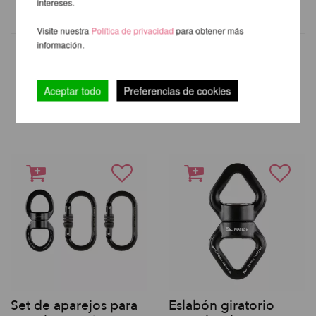
intereses.
Visite nuestra
Política de privacidad
para obtener más
información.
OTROS PRODUCTOS DE LA
Aceptar todo
Preferencias de cookies
MISMA MARCA
Set de aparejos para
Eslabón giratorio