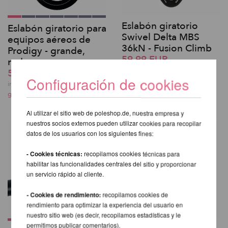
Eslabón giratorio
Eslabón giratorio para
Swivel Delta MBS
equipos aéreos de
36kN - Fusion Climb
Prodigy - grande,
59,99 EUR
redon
incl. 21 % I.V.A. exkl.
59,99 EUR
Configuración de cookies
gastos de envio
incl. 21 % I.V.A. exkl.
gastos de envio
Al utilizar el sitio web de poleshop.de, nuestra empresa y
nuestros socios externos pueden utilizar cookies para recopilar
datos de los usuarios con los siguientes fines:
- Cookies técnicas:
recopilamos cookies técnicas para
habilitar las funcionalidades centrales del sitio y proporcionar
un servicio rápido al cliente.
- Cookies de rendimiento:
recopilamos cookies de
rendimiento para optimizar la experiencia del usuario en
nuestro sitio web (es decir, recopilamos estadísticas y le
permitimos publicar comentarios).