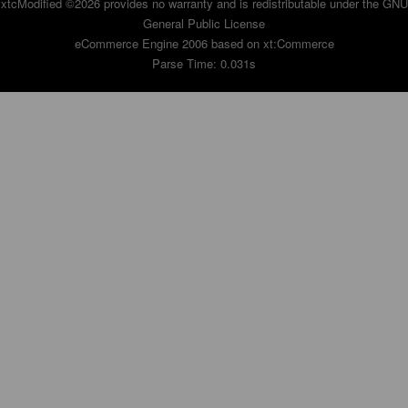
xtcModified
©2026 provides no warranty and is redistributable under the
GNU
General Public License
eCommerce Engine 2006 based on
xt:Commerce
Parse Time: 0.031s