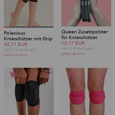
Queen Zusatzpolster
Polecious
für Knieschützer
Knieschützer mit Grip
10,17 EUR
42,71 EUR
inkl. 21 % MwSt.
exkl.
inkl. 21 % MwSt.
exkl.
gastos de envio
gastos de envio