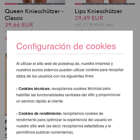
Queen Knieschützer -
Lips Knieschützer
Classic
29,49 EUR
39,66 EUR
inkl. 21 % MwSt.
exkl.
gastos de envio
inkl. 21 % MwSt.
exkl.
gastos de envio
Configuración de cookies
Al utilizar el sitio web de poleshop.de, nuestra empresa y
nuestros socios externos pueden utilizar cookies para recopilar
datos de los usuarios con los siguientes fines:
- Cookies técnicas:
recopilamos cookies técnicas para
habilitar las funcionalidades centrales del sitio y proporcionar
un servicio rápido al cliente.
- Cookies de rendimiento:
recopilamos cookies de
rendimiento para optimizar la experiencia del usuario en
Poledance
nuestro sitio web (es decir, recopilamos estadísticas y le
Knieschützer mit
permitimos publicar comentarios).
Silikongrip - Lunalae