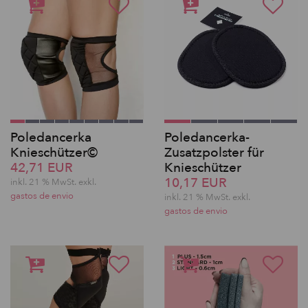
Poledancerka
Poledancerka-
Knieschützer©
Zusatzpolster für
42,71 EUR
Knieschützer
10,17 EUR
inkl. 21 % MwSt.
exkl.
gastos de envio
inkl. 21 % MwSt.
exkl.
gastos de envio