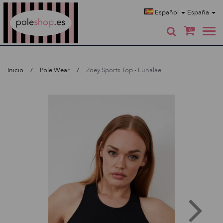
Poleshop.de
Español
España
0
Inicio
Pole Wear
Zoey Sports Top - Lunalae