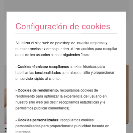
Configuración de cookies
OTROS PRODUCTOS DE LA
Al utilizar el sitio web de poleshop.de, nuestra empresa y
MISMA MARCA
nuestros socios externos pueden utilizar cookies para recopilar
datos de los usuarios con los siguientes fines:
- Cookies técnicas:
recopilamos cookies técnicas para
habilitar las funcionalidades centrales del sitio y proporcionar
un servicio rápido al cliente.
- Cookies de rendimiento:
recopilamos cookies de
rendimiento para optimizar la experiencia del usuario en
nuestro sitio web (es decir, recopilamos estadísticas y le
permitimos publicar comentarios).
- Cookies personalizadas:
recopilamos cookies
personalizadas para proporcionarle publicidad basada en
Zoey Sports Top -
Carla Bike Shorts -
intereses.