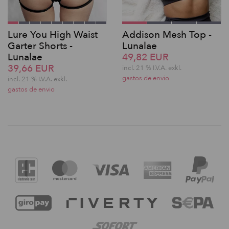
Lure You High Waist
Addison Mesh Top -
Garter Shorts -
Lunalae
Lunalae
49,82 EUR
39,66 EUR
incl. 21 % I.V.A. exkl.
gastos de envio
incl. 21 % I.V.A. exkl.
gastos de envio