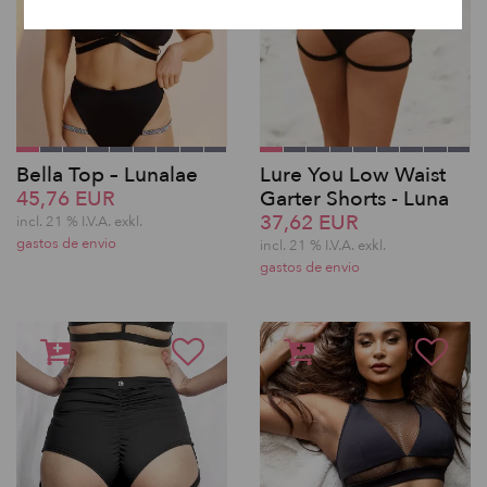
Bella Top – Lunalae
Lure You Low Waist
45,76 EUR
Garter Shorts - Luna
37,62 EUR
incl. 21 % I.V.A. exkl.
gastos de envio
incl. 21 % I.V.A. exkl.
gastos de envio