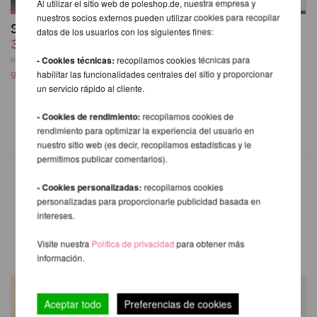
Al utilizar el sitio web de poleshop.de, nuestra empresa y
nuestros socios externos pueden utilizar cookies para recopilar
Sling Leggings
Lure You High Waist
datos de los usuarios con los siguientes fines:
39,66 EUR
Garter Shorts -
Lunalae
- Cookies técnicas:
recopilamos cookies técnicas para
incl. 21 % I.V.A. exkl.
39,66 EUR
habilitar las funcionalidades centrales del sitio y proporcionar
gastos de envio
un servicio rápido al cliente.
incl. 21 % I.V.A. exkl.
gastos de envio
- Cookies de rendimiento:
recopilamos cookies de
rendimiento para optimizar la experiencia del usuario en
nuestro sitio web (es decir, recopilamos estadísticas y le
permitimos publicar comentarios).
- Cookies personalizadas:
recopilamos cookies
personalizadas para proporcionarle publicidad basada en
OTROS PRODUCTOS DE LA
intereses.
MISMA MARCA
Visite nuestra
Política de privacidad
para obtener más
información.
Aceptar todo
Preferencias de cookies