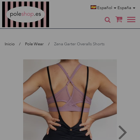
Poleshop.de
Español
España
0
Inicio
Pole Wear
Zena Garter Overalls Shorts