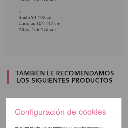
L
Busto 94-102 сm
Caderas 104-112 сm
Altura 156-172 сm
TAMBIÉN LE RECOMENDAMOS
LOS SIGUIENTES PRODUCTOS
Configuración de cookies
Al utilizar el sitio web de poleshop.de, nuestra empresa y