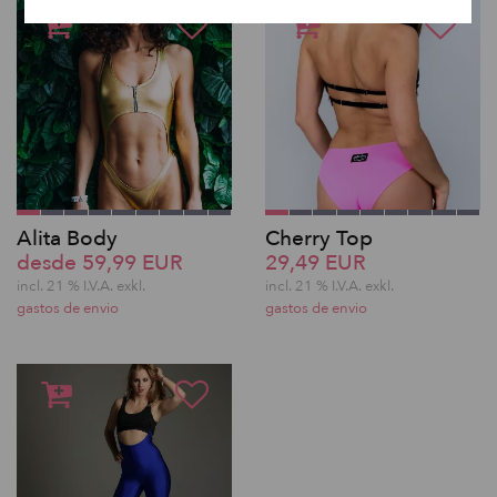
Alita Body
Cherry Top
desde 59,99 EUR
29,49 EUR
incl. 21 % I.V.A. exkl.
incl. 21 % I.V.A. exkl.
gastos de envio
gastos de envio