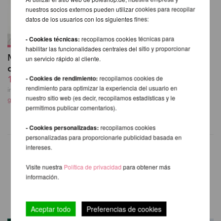
nuestros socios externos pueden utilizar cookies para recopilar
datos de los usuarios con los siguientes fines:
- Cookies técnicas:
recopilamos cookies técnicas para
habilitar las funcionalidades centrales del sitio y proporcionar
Muslo Medias Altas
un servicio rápido al cliente.
con Rayas
19,32 EUR
- Cookies de rendimiento:
recopilamos cookies de
rendimiento para optimizar la experiencia del usuario en
incl. 21 % I.V.A. exkl.
nuestro sitio web (es decir, recopilamos estadísticas y le
gastos de envio
permitimos publicar comentarios).
- Cookies personalizadas:
recopilamos cookies
personalizadas para proporcionarle publicidad basada en
intereses.
Visite nuestra
Política de privacidad
para obtener más
OTROS PRODUCTOS DE LA
información.
MISMA MARCA
Aceptar todo
Preferencias de cookies