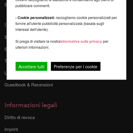
Sponsorizzazioni ed eventi
pubblicare commenti.
- Cookie personalizzati:
raccogliamo cookie personalizzati per
fornire all'utente pubblicità personalizzata (basata sugli
Informazioni
interessi dell'utente).
Sitemap
Si prega di visitare la nostra
Informativa sulla privacy
per
ulteriori informazioni.
Spese di spedizione
Tempi di consegna
Accettare tutti
Preferenze per i cookie
Link di affiliazione
Guestbook & Recensioni
Informazioni legali
Diritto di revoca
Imprint