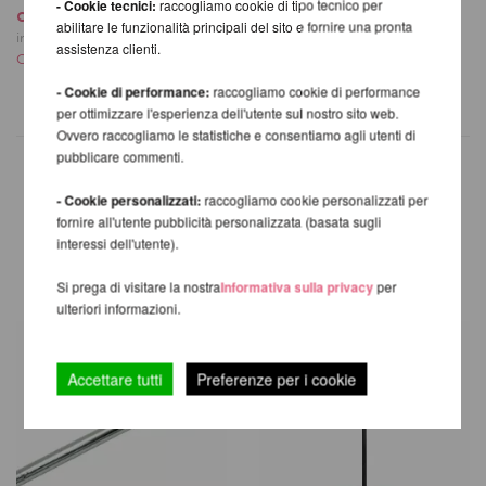
- Cookie tecnici:
raccogliamo cookie di tipo tecnico per
da 701,60 EUR
incl. 21 % UST escl.
abilitare le funzionalità principali del sito e fornire una pronta
Costi di spedizione
incl. 21 % UST escl.
assistenza clienti.
Costi di spedizione
- Cookie di performance:
raccogliamo cookie di performance
per ottimizzare l'esperienza dell'utente sul nostro sito web.
Ovvero raccogliamo le statistiche e consentiamo agli utenti di
pubblicare commenti.
- Cookie personalizzati:
raccogliamo cookie personalizzati per
ALTRI PRODOTTI DELLA
fornire all'utente pubblicità personalizzata (basata sugli
interessi dell'utente).
STESSA MARCA
Si prega di visitare la nostra
Informativa sulla privacy
per
ulteriori informazioni.
Accettare tutti
Preferenze per i cookie