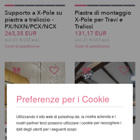
Supporto a X-Pole su
Piastra di montaggio
piastra a traliccio -
X-Pole per Travi e
PX/NXN/PCX/NCX
Tralicci
263,35 EUR
131,17 EUR
incl. 21 % UST escl.
incl. 21 % UST escl.
Costi di spedizione
Costi di spedizione
Preferenze per i Cookie
Utilizzando il sito web di poleshop.de, la nostra azienda e i
nostri partner terzi possono utilizzare i cookie per raccogliere i
dati degli utenti per i seguenti scopi:
BUILD-A-POLE X-Pole
Sistema PoleAway©
su misura fino a 4,5 m
436,21 EUR