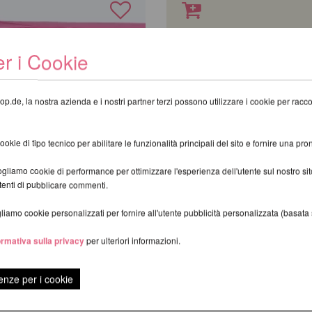
r i Cookie
op.de, la nostra azienda e i nostri partner terzi possono utilizzare i cookie per raccogl
kie di tipo tecnico per abilitare le funzionalità principali del sito e fornire una pron
gliamo cookie di performance per ottimizzare l'esperienza dell'utente sul nostro s
utenti di pubblicare commenti.
iamo cookie personalizzati per fornire all'utente pubblicità personalizzata (basata su
e Mat Premium 150
Lupit Pole Grip G3
da 18,29 EUR
ormativa sulla privacy
per ulteriori informazioni.
9 EUR
incl. 21 % UST escl.
Costi di spedizi
enze per i cookie
scl.
Costi di spedizione