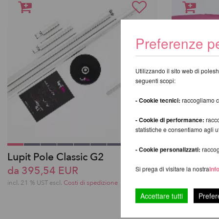
Preferenze pe
Utilizzando il sito web di polesh
seguenti scopi:
- Cookie tecnici:
raccogliamo coo
- Cookie di performance:
racco
statistiche e consentiamo agli 
- Cookie personalizzati:
raccogl
Lupit Pole Classic G2
Lupit Pol
da 395,54 EUR
cm
Si prega di visitare la nostra
Inf
da 320,2
incl. 21 % UST escl.
Costi di spedizione
Accettare tutti
Prefer
incl. 21 % UST e