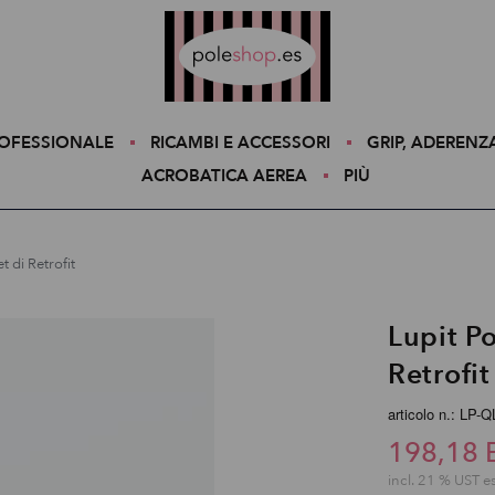
Poleshop.de
ROFESSIONALE
RICAMBI E ACCESSORI
GRIP, ADERENZ
ACROBATICA AEREA
PIÙ
t di Retrofit
Lupit Po
Retrofit
articolo n.: LP-Q
198,18 
incl. 21 % UST e