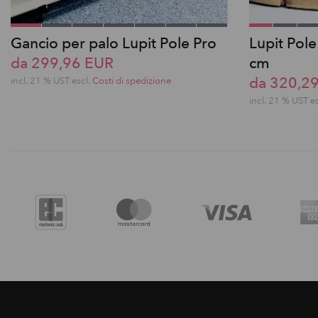
Gancio per palo Lupit Pole Pro
Lupit Pol
da 299,96 EUR
cm
da 320,2
incl. 21 % UST escl.
Costi di spedizione
incl. 21 % UST e