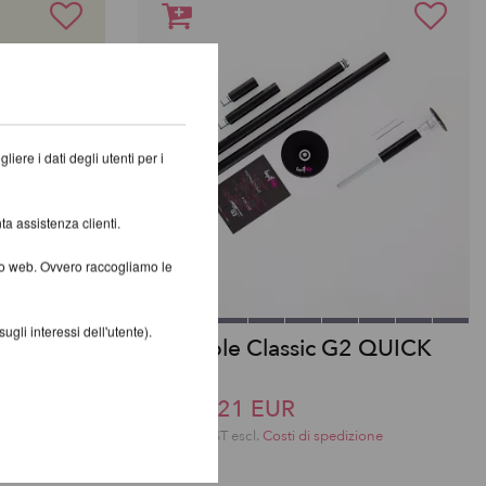
iere i dati degli utenti per i
ta assistenza clienti.
ito web. Ovvero raccogliamo le
gli interessi dell'utente).
Lupit Pole Classic G2 QUICK
LOCK
da 436,21 EUR
one
incl. 21 % UST escl.
Costi di spedizione