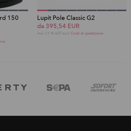
ard 150
Lupit Pole Classic G2
da 395,54 EUR
incl. 21 % UST escl.
Costi di spedizione
one