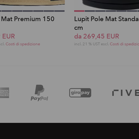
e Mat Premium 150
Lupit Pole Mat Stand
cm
9 EUR
da 269,45 EUR
scl.
Costi di spedizione
incl. 21 % UST escl.
Costi di spedizi