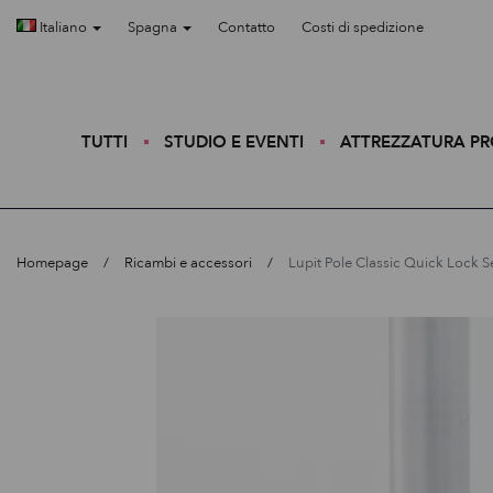
Italiano
Spagna
Contatto
Costi di spedizione
TUTTI
STUDIO E EVENTI
ATTREZZATURA P
Homepage
Ricambi e accessori
Lupit Pole Classic Quick Lock Se