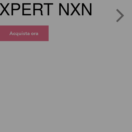
XPERT NXN
Acquista ora