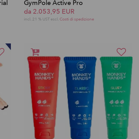
ial
GymPole Active Pro
da 2.053,95 EUR
incl. 21 % UST escl.
Costi di spedizione