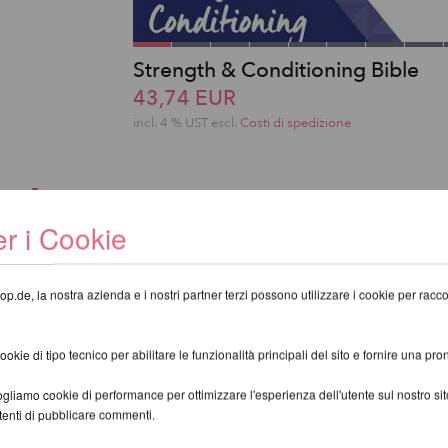
Strength & Conditioning Bible
43,74 EUR
incl. 4 % UST escl.
Costi di spedizione
ARTICOLO NON TROVATO!
r i Cookie
op.de, la nostra azienda e i nostri partner terzi possono utilizzare i cookie per raccogl
kie di tipo tecnico per abilitare le funzionalità principali del sito e fornire una pron
gliamo cookie di performance per ottimizzare l'esperienza dell'utente sul nostro s
utenti di pubblicare commenti.