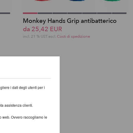
Monkey Hands Grip antibatterico
da 25,42 EUR
incl. 21 % UST escl.
Costi di spedizione
iere i dati degli utenti per i
ta assistenza clienti.
ito web. Ovvero raccogliamo le