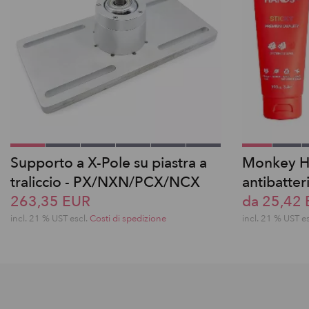
Supporto a X-Pole su piastra a
Monkey H
traliccio - PX/NXN/PCX/NCX
antibatter
263,35 EUR
da 25,42
incl. 21 % UST escl.
Costi di spedizione
incl. 21 % UST e