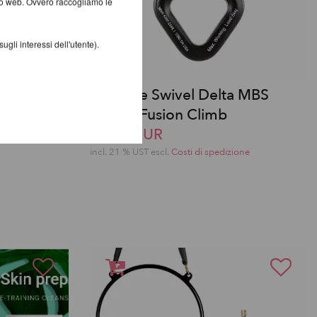
ito web. Ovvero raccogliamo le
gli interessi dell'utente).
Girevole Swivel Delta MBS
 Pole Pro
36kN - Fusion Climb
59,99 EUR
one
incl. 21 % UST escl.
Costi di spedizione