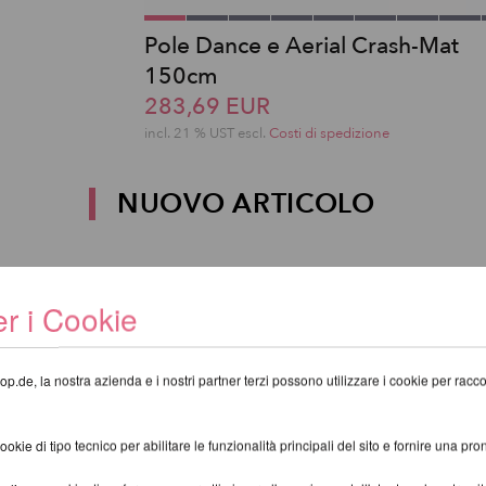
Pole Dance e Aerial Crash-Mat
150cm
283,69 EUR
incl. 21 % UST escl.
Costi di spedizione
NUOVO ARTICOLO
r i Cookie
op.de, la nostra azienda e i nostri partner terzi possono utilizzare i cookie per raccogl
kie di tipo tecnico per abilitare le funzionalità principali del sito e fornire una pron