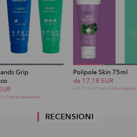
ands Grip
Polipole Skin 75ml
ico
da 17,18 EUR
 EUR
incl. 21 % UST escl.
Costi di spedizi
scl.
Costi di spedizione
RECENSIONI