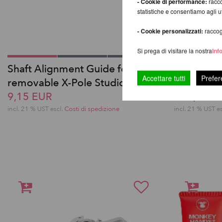
- Cookie di performance:
racco
statistiche e consentiamo agli 
- Cookie personalizzati:
raccogl
Si prega di visitare la nostra
Inf
Shaft Alignment Guide for
Aerial Cra
Accettare tutti
Prefer
removable X-Pole Studio Pole
200 DUO
9,15 EUR
405,71 E
incl. 21 % UST escl.
Costi di spedizione
incl. 21 % UST e