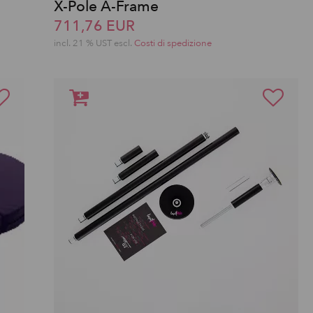
o
X-Pole A-Frame
711,76 EUR
incl. 21 % UST escl.
Costi di spedizione