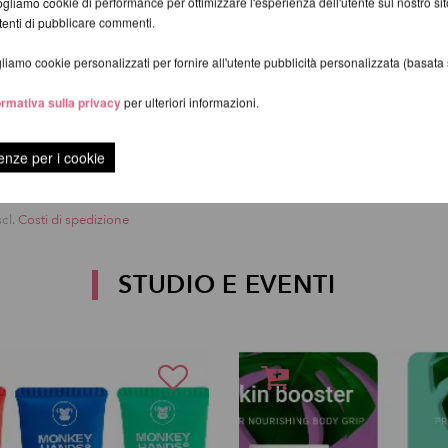
gliamo cookie di performance per ottimizzare l'esperienza dell'utente sul nostro s
utenti di pubblicare commenti.
iamo cookie personalizzati per fornire all'utente pubblicità personalizzata (basata su
ormativa sulla privacy
per ulteriori informazioni.
sh Mat - Firetoys F-
Gancio per palo Lupit
enze per i cookie
da 299,96 EUR
UR
incl. 21 % UST escl.
Costi di spedizi
scl.
Costi di spedizione
STUDIO E EVENTI