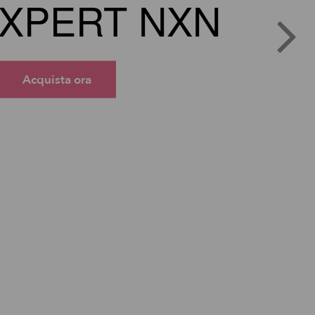
XPERT NXN
Acquista ora