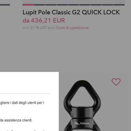
Lupit Pole Classic G2 QUICK LOCK
da 436,21 EUR
incl. 21 % UST escl.
Costi di spedizione
iere i dati degli utenti per i
ta assistenza clienti.