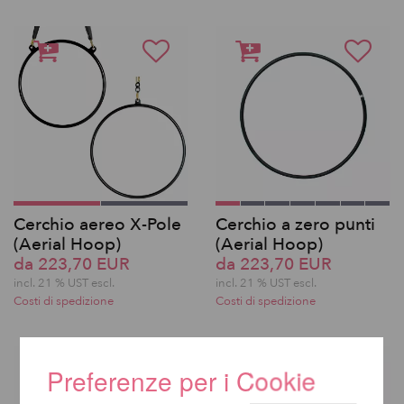
Cerchio aereo X-Pole
Cerchio a zero punti
(Aerial Hoop)
(Aerial Hoop)
da 223,70 EUR
da 223,70 EUR
incl. 21 % UST escl.
incl. 21 % UST escl.
Costi di spedizione
Costi di spedizione
Preferenze per i Cookie