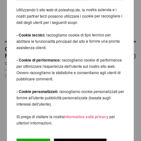
Utilizzando il sito web di poleshop.de, la nostra azienda e i
nostri partner terzi possono utilizzare i cookie per raccogliere i
dati degli utenti per i seguenti scopi:
- Cookie tecnici:
raccogliamo cookie di tipo tecnico per
abilitare le funzionalità principali del sito e fornire una pronta
assistenza clienti.
Cerchio aereo
Cerchio multi-punto
Firetoys (Aerial Hoop)
Prodigy (Aerial Hoop)
- Cookie di performance:
raccogliamo cookie di performance
da 223,70 EUR
304,03 EUR
per ottimizzare l'esperienza dell'utente sul nostro sito web.
incl. 21 % UST escl.
incl. 21 % UST escl.
Ovvero raccogliamo le statistiche e consentiamo agli utenti di
Costi di spedizione
Costi di spedizione
pubblicare commenti.
- Cookie personalizzati:
raccogliamo cookie personalizzati per
fornire all'utente pubblicità personalizzata (basata sugli
interessi dell'utente).
Si prega di visitare la nostra
Informativa sulla privacy
per
ALTRI PRODOTTI DELLA
ulteriori informazioni.
STESSA MARCA