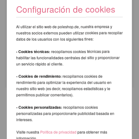
Configuración de cookies
Acepto las condiciones de
privacidad
[Más]
Al utilizar el sitio web de poleshop.de, nuestra empresa y
nuestros socios externos pueden utilizar cookies para recopilar
datos de los usuarios con los siguientes fines:
- Cookies técnicas:
recopilamos cookies técnicas para
habilitar las funcionalidades centrales del sitio y proporcionar
un servicio rápido al cliente.
* información necesaria
- Cookies de rendimiento:
recopilamos cookies de
rendimiento para optimizar la experiencia del usuario en
nuestro sitio web (es decir, recopilamos estadísticas y le
permitimos publicar comentarios).
- Cookies personalizadas:
recopilamos cookies
personalizadas para proporcionarle publicidad basada en
intereses.
Visite nuestra
Política de privacidad
para obtener más
información.