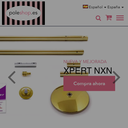
Poleshop.de
Español
España
0
NUEVA Y MEJORADA
XPERT NXN
Compra ahora