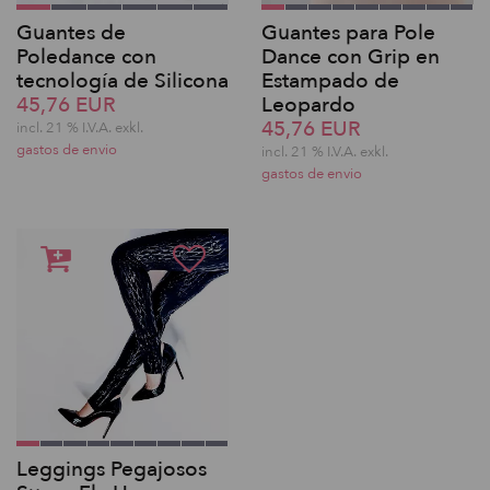
Guantes de
Guantes para Pole
Poledance con
Dance con Grip en
tecnología de Silicona
Estampado de
45,76 EUR
Leopardo
45,76 EUR
incl. 21 % I.V.A. exkl.
gastos de envio
incl. 21 % I.V.A. exkl.
gastos de envio
Leggings Pegajosos