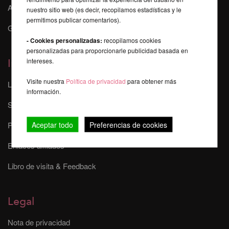
Auspicios, Eventos y Shows
nuestro sitio web (es decir, recopilamos estadísticas y le
permitimos publicar comentarios).
Galería Mika
- Cookies personalizadas:
recopilamos cookies
personalizadas para proporcionarle publicidad basada en
intereses.
Información
Visite nuestra
Política de privacidad
para obtener más
Las tarifas de envío
información.
Sitemap
Aceptar todo
Preferencias de cookies
Plazo de entrega
Enlaces afiliados
Libro de visita & Feedback
Legal
Nota de privacidad