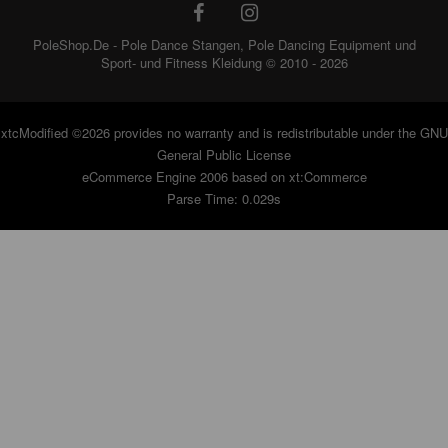
PoleShop.De - Pole Dance Stangen, Pole Dancing Equipment und
Sport- und Fitness Kleidung © 2010 - 2026
xtcModified
©2026 provides no warranty and is redistributable under the
GNU
General Public License
eCommerce Engine 2006 based on
xt:Commerce
Parse Time: 0.029s