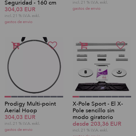
Seguridad - 160 cm
incl. 21 % I.V.A. exkl.
304,03 EUR
gastos de envio
incl. 21 % I.V.A. exkl.
gastos de envio
Prodigy Multi-point
X-Pole Sport - El X-
Aerial Hoop
Pole sencillo sin
304,03 EUR
modo giratorio
desde 203,36 EUR
incl. 21 % I.V.A. exkl.
gastos de envio
incl. 21 % I.V.A. exkl.