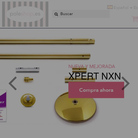
Poleshop.de
Español
E
0
NUEVA Y MEJORADA
XPERT NXN
Compra ahora