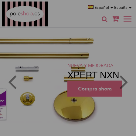
Poleshop.de
Español
España
0
NUEVA Y MEJORADA
XPERT NXN
Compra ahora