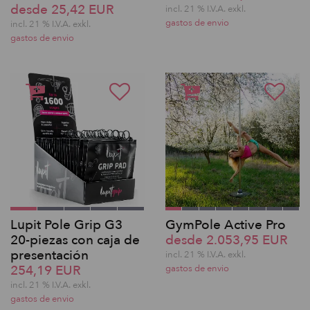
desde 25,42 EUR
incl. 21 % I.V.A. exkl.
gastos de envio
incl. 21 % I.V.A. exkl.
gastos de envio
Lupit Pole Grip G3
GymPole Active Pro
20-piezas con caja de
desde 2.053,95 EUR
presentación
incl. 21 % I.V.A. exkl.
254,19 EUR
gastos de envio
incl. 21 % I.V.A. exkl.
gastos de envio