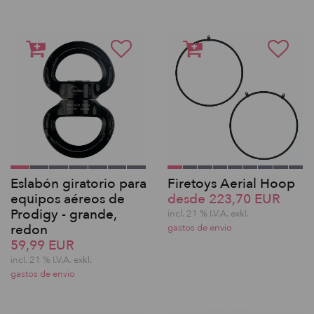
Eslabón giratorio para
Firetoys Aerial Hoop
equipos aéreos de
desde 223,70 EUR
Prodigy - grande,
incl. 21 % I.V.A. exkl.
redon
gastos de envio
59,99 EUR
incl. 21 % I.V.A. exkl.
gastos de envio