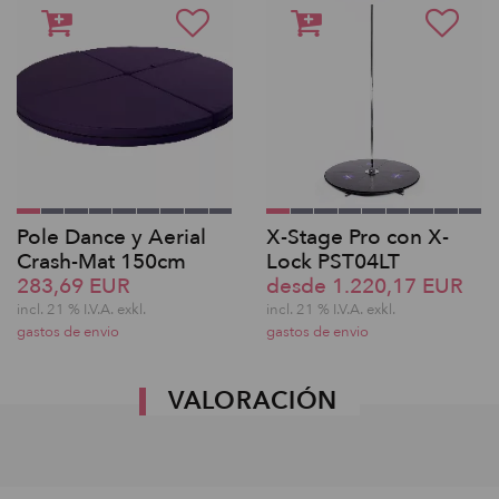
Pole Dance y Aerial
X-Stage Pro con X-
Crash-Mat 150cm
Lock PST04LT
283,69 EUR
desde 1.220,17 EUR
incl. 21 % I.V.A. exkl.
incl. 21 % I.V.A. exkl.
gastos de envio
gastos de envio
VALORACIÓN