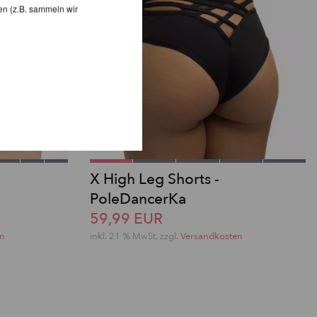
en (z.B. sammeln wir
X High Leg Shorts -
PoleDancerKa
59,99 EUR
en
inkl. 21 % MwSt. zzgl.
Versandkosten