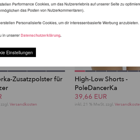
stellen Performance Cookies, um das Nutzererlebnis auf unserer Seite zu optimier
d ermöglichen das Posten von Nutzerkommentaren).
erstellen Personalisierte Cookies, um dir interessenbasierte Werbung anzubieten.
u in unserer
Datenschutzerklärung
.
ie Einstellungen
rka-Zusatzpolster für
High-Low Shorts -
zer
PoleDancerKa
R
39,66 EUR
 zzgl.
Versandkosten
inkl. 21 % MwSt. zzgl.
Versandkost