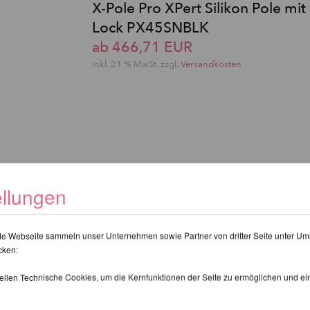
X-Pole Pro XPert Silikon Pole mit
Lock PX45SNBLK
ab 466,71 EUR
inkl. 21 % MwSt. zzgl.
Versandkosten
ellungen
de Webseite sammeln unser Unternehmen sowie Partner von dritter Seite unter Um
cken:
tellen Technische Cookies, um die Kernfunktionen der Seite zu ermöglichen und e