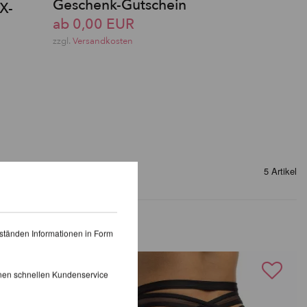
Geschenk-Gutschein
 X-
ab 0,00 EUR
zzgl.
Versandkosten
5 Artikel
ständen Informationen in Form
inen schnellen Kundenservice