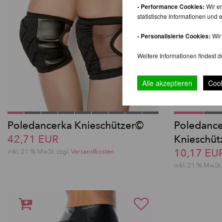
- Performance Cookies:
Wir er
statistische Informationen un
- Personalisierte Cookies:
Wir 
Weitere Informationen findest d
Alle akzeptieren
Cook
Poledancerka Knieschützer©
Poledance
42,71 EUR
Knieschüt
10,17 EU
inkl. 21 % MwSt. zzgl.
Versandkosten
inkl. 21 % MwSt.