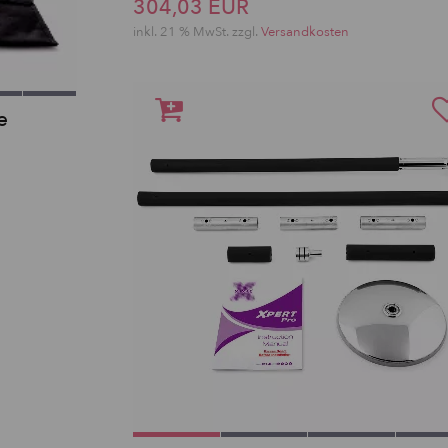
304,03 EUR
inkl. 21 % MwSt. zzgl.
Versandkosten
e