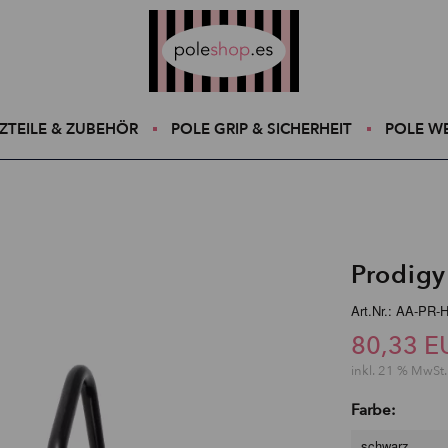
Poleshop.de
ZTEILE & ZUBEHÖR
POLE GRIP & SICHERHEIT
POLE W
Prodigy
Art.Nr.: AA-PR-
80,33 E
inkl. 21 % MwSt.
Farbe:
schwarz