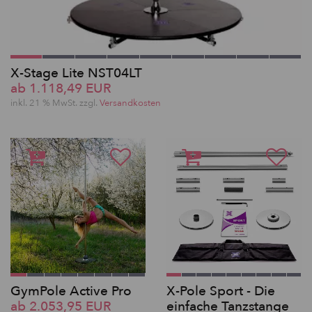
X-Stage Lite NST04LT
ab 1.118,49 EUR
inkl. 21 % MwSt. zzgl.
Versandkosten
GymPole Active Pro
X-Pole Sport - Die
ab 2.053,95 EUR
einfache Tanzstange