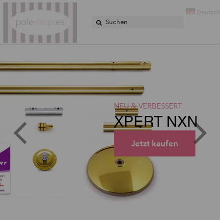
Poleshop.de
Deutsc
NEU & VERBESSERT
XPERT NXN
Jetzt kaufen