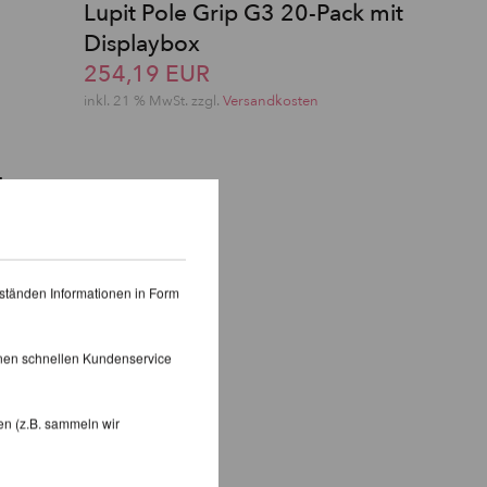
Lupit Pole Grip G3 20-Pack mit
Displaybox
254,19 EUR
inkl. 21 % MwSt. zzgl.
Versandkosten
!
ständen Informationen in Form
inen schnellen Kundenservice
en (z.B. sammeln wir