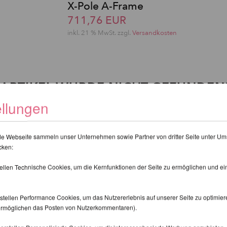
X-Pole A-Frame
711,76 EUR
inkl. 21 % MwSt. zzgl.
Versandkosten
ARTIKEL WURDE NICHT GEFUNDEN
ellungen
ff:
de Webseite sammeln unser Unternehmen sowie Partner von dritter Seite unter Um
cken:
tellen Technische Cookies, um die Kernfunktionen der Seite zu ermöglichen und e
stellen Performance Cookies, um das Nutzererlebnis auf unserer Seite zu optimier
d ermöglichen das Posten von Nutzerkommentaren).