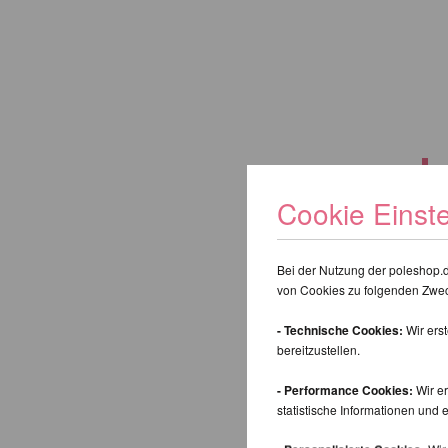
Cookie Einst
Suchbegri
Bei der Nutzung der poleshop.
von Cookies zu folgenden Zwe
Zurück
- Technische Cookies:
Wir ers
bereitzustellen.
- Performance Cookies:
Wir er
statistische Informationen un