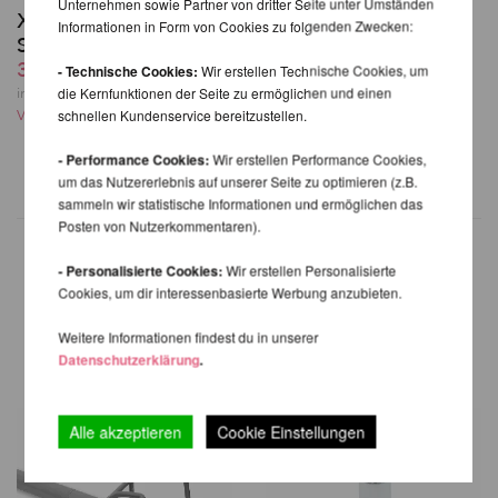
Unternehmen sowie Partner von dritter Seite unter Umständen
X-Stage Silikon Pole
Ersatz-Bodenplatten
Informationen in Form von Cookies zu folgenden Zwecken:
Set D45mm
für X-Pole X-Stage /-
375,20 EUR
Lite (3er Pack)
- Technische Cookies:
Wir erstellen Technische Cookies, um
Ab 293,86 EUR
die Kernfunktionen der Seite zu ermöglichen und einen
inkl. 21 % MwSt. zzgl.
schnellen Kundenservice bereitzustellen.
Versandkosten
inkl. 21 % MwSt. zzgl.
Versandkosten
- Performance Cookies:
Wir erstellen Performance Cookies,
um das Nutzererlebnis auf unserer Seite zu optimieren (z.B.
sammeln wir statistische Informationen und ermöglichen das
Posten von Nutzerkommentaren).
- Personalisierte Cookies:
Wir erstellen Personalisierte
Cookies, um dir interessenbasierte Werbung anzubieten.
WEITERE PRODUKTE
DERSELBEN MARKE
Weitere Informationen findest du in unserer
Datenschutzerklärung
.
Alle akzeptieren
Cookie Einstellungen