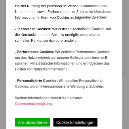
6 cm
XPert (NXN)
Bei der Nutzung der poleshop.de Webseite sammeln unser
X-Pole XPert Home Mount & Insert
2 cm
Unternehmen sowie Partner von dritter Seite unter Umständen
Informationen in Form von Cookies zu folgenden Zwecken:
X-Pert Deckenhalterung für gerade
8 cm
Decke
- Technische Cookies:
Wir erstellen Technische Cookies, um
X-Pert Deckenhalterung für schräge
~10,5
die Kernfunktionen der Seite zu ermöglichen und einen
Decke
cm
schnellen Kundenservice bereitzustellen.
Für schräge Decken, solltest Du die
Deckenbefestigung für schräge Decken für
- Performance Cookies:
Wir erstellen Performance Cookies,
XPert Pole
verwenden.
um das Nutzererlebnis auf unserer Seite zu optimieren (z.B.
sammeln wir statistische Informationen und ermöglichen das
Posten von Nutzerkommentaren).
- Personalisierte Cookies:
Wir erstellen Personalisierte
Cookies, um dir interessenbasierte Werbung anzubieten.
WEITERE PRODUKTE
Weitere Informationen findest du in unserer
DERSELBEN MARKE
Datenschutzerklärung
.
Alle akzeptieren
Cookie Einstellungen